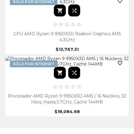

SÓLO POR INTERNET







CPU AMD Ryzen 9 9950X3D Radeon Graphics AM5
4.3GHz
$13,767.31

SÓLO POR INTERNET







Procesador AMD Ryzen 9 9950X3D AM5 | 16 Núcleos, 32
Hilos, Hasta 5.7GHz, Caché 144MB
$18,084.68