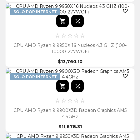

SÓLO POR INTERNET







CPU AMD Ryzen 9 9950X 16 Nucleos 4.3 GHZ (100-
100001277WOF)
$13,760.10

SÓLO POR INTERNET







CPU AMD Ryzen 9 9900X3D Radeon Graphics AM5
4.4GHz
$11,678.31