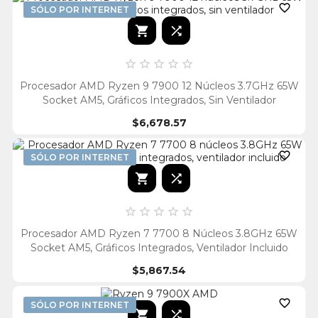

SÓLO POR INTERNET







Procesador AMD Ryzen 9 7900 12 Núcleos 3.7GHz 65W
Socket AM5, Gráficos Integrados, Sin Ventilador
$6,678.57

SÓLO POR INTERNET







Procesador AMD Ryzen 7 7700 8 Núcleos 3.8GHz 65W
Socket AM5, Gráficos Integrados, Ventilador Incluido
$5,867.54

SÓLO POR INTERNET

