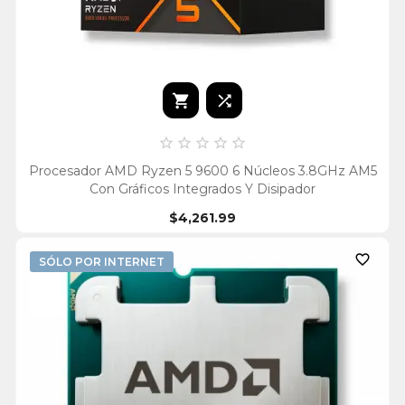







Procesador AMD Ryzen 5 9600 6 Núcleos 3.8GHz AM5
Con Gráficos Integrados Y Disipador
$4,261.99

SÓLO POR INTERNET