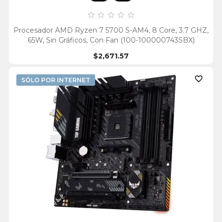





Procesador AMD Ryzen 7 5700 S-AM4, 8 Core, 3.7 GHZ,
65W, Sin Gráficos, Con Fan (100-100000743SBX)
$2,671.57

SÓLO POR INTERNET