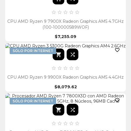





CPU AMD Ryzen 9 7900X Radeon Graphics AM5 4.7GHz
(100-100000589WOF)
$7,255.09

SÓLO POR INTERNET







CPU AMD Ryzen 9 9900X Radeon Graphics AM5 4.4GHz
$8,079.62

SÓLO POR INTERNET






