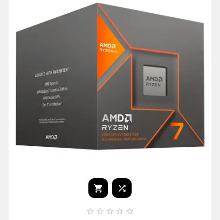






