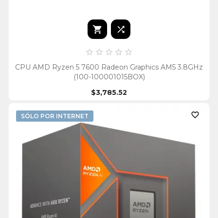







CPU AMD Ryzen 5 7600 Radeon Graphics AM5 3.8GHz
(100-100001015BOX)
$3,785.52

SÓLO POR INTERNET