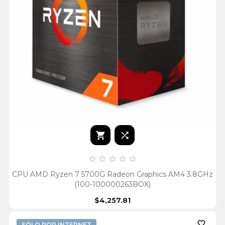







CPU AMD Ryzen 7 5700G Radeon Graphics AM4 3.8GHz
(100-100000263BOX)
$4,257.81

SÓLO POR INTERNET