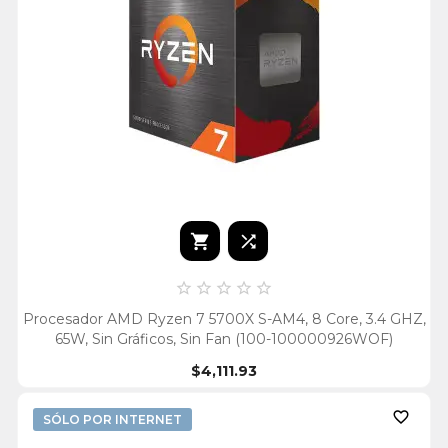







Procesador AMD Ryzen 7 5700X S-AM4, 8 Core, 3.4 GHZ,
65W, Sin Gráficos, Sin Fan (100-100000926WOF)
$4,111.93

SÓLO POR INTERNET