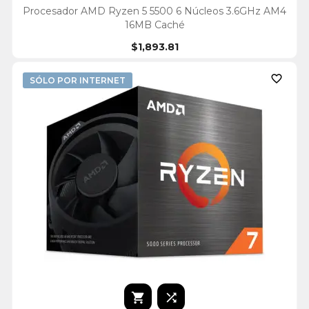
Procesador AMD Ryzen 5 5500 6 Núcleos 3.6GHz AM4
16MB Caché
$1,893.81

SÓLO POR INTERNET

