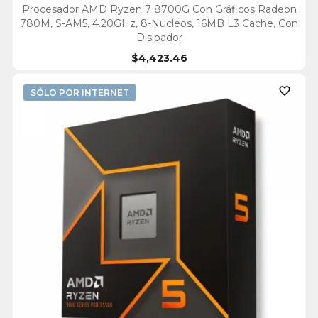
Procesador AMD Ryzen 7 8700G Con Gráficos Radeon
780M, S-AM5, 4.20GHz, 8-Nucleos, 16MB L3 Cache, Con
Disipador
$4,423.46

SÓLO POR INTERNET