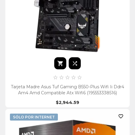







Tarjeta Madre Asus Tuf Gaming B550-Plus Wifi Ii Ddr4
Am4 Amd Compatible Atx Wifi6 (195553338516)
$2,944.59

SÓLO POR INTERNET