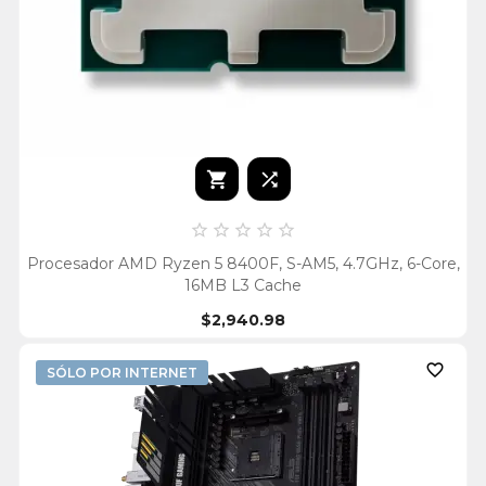







Procesador AMD Ryzen 5 8400F, S-AM5, 4.7GHz, 6-Core,
16MB L3 Cache
$2,940.98

SÓLO POR INTERNET