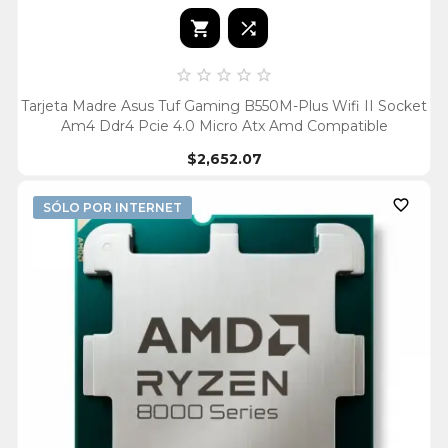







Tarjeta Madre Asus Tuf Gaming B550M-Plus Wifi II Socket
Am4 Ddr4 Pcie 4.0 Micro Atx Amd Compatible
$2,652.07

SÓLO POR INTERNET