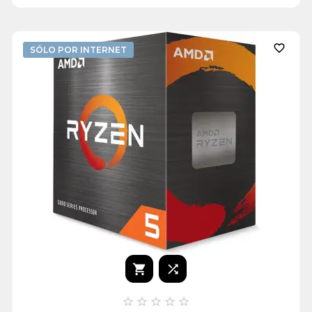

SÓLO POR INTERNET






