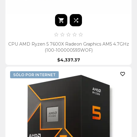







CPU AMD Ryzen 5 7600X Radeon Graphics AM5 4.7GHz
(100-100000593WOF)
$4,337.37

SÓLO POR INTERNET