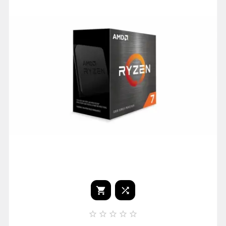






