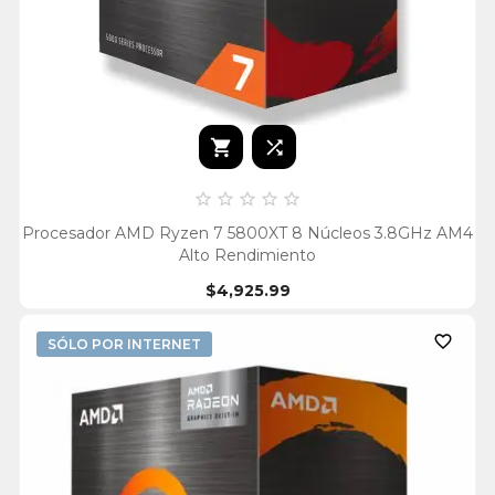







Procesador AMD Ryzen 7 5800XT 8 Núcleos 3.8GHz AM4
Alto Rendimiento
$4,925.99

SÓLO POR INTERNET