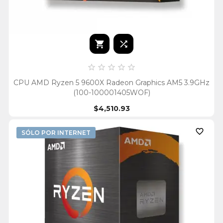







CPU AMD Ryzen 5 9600X Radeon Graphics AM5 3.9GHz
(100-100001405WOF)
$4,510.93

SÓLO POR INTERNET