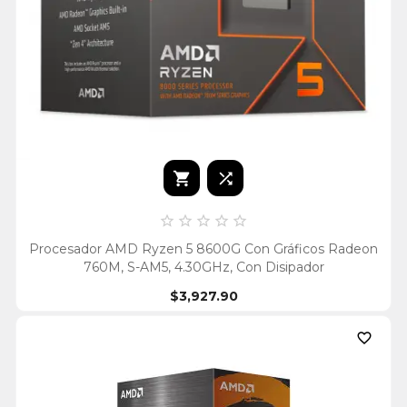







Procesador AMD Ryzen 5 8600G Con Gráficos Radeon
760M, S-AM5, 4.30GHz, Con Disipador
$3,927.90
