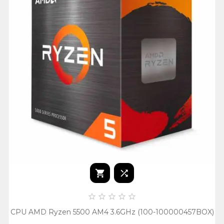







CPU AMD Ryzen 5500 AM4 3.6GHz (100-100000457BOX)