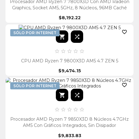
Procesador AMD Ryzen 7 7800X3D Con AMD Radeon
Graphics, Socket AM5, 5GHz, 8 Núcleos, 96MB Caché
$8,192.22

SÓLO POR INTERNET







CPU AMD Ryzen 7 9800X3D AM5 4.7 ZEN 5
$9,474.15

SÓLO POR INTERNET







Procesador AMD Ryzen 7 9850X3D 8 Núcleos 4.7GHz
AM5 Con Gráficos Integrados, Sin Disipador
$9,833.83