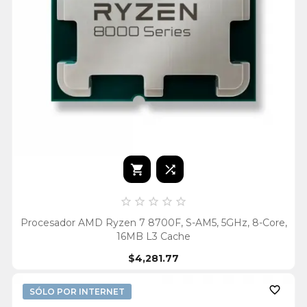







Procesador AMD Ryzen 7 8700F, S-AM5, 5GHz, 8-Core,
16MB L3 Cache
$4,281.77

SÓLO POR INTERNET