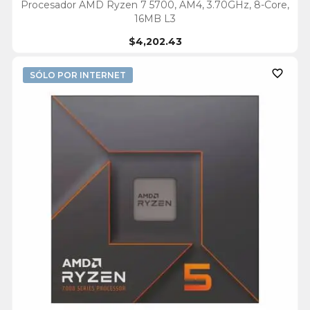
Procesador AMD Ryzen 7 5700, AM4, 3.70GHz, 8-Core,
16MB L3
$4,202.43

SÓLO POR INTERNET