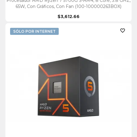
Procesador AMD Ryzen 7 5700G S-AM4, 8 Core, 3.8 GHZ,
65W, Con Gráficos, Con Fan (100-100000263BOX)
$3,612.66

SÓLO POR INTERNET