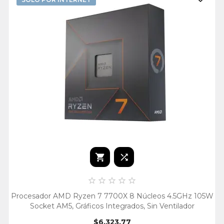







Procesador AMD Ryzen 7 7700X 8 Núcleos 4.5GHz 105W
Socket AM5, Gráficos Integrados, Sin Ventilador
$6,323.77