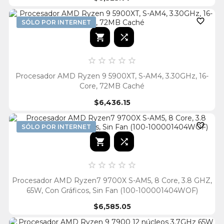

SÓLO POR INTERNET







Procesador AMD Ryzen 9 5900XT, S-AM4, 3.30GHz, 16-
Core, 72MB Caché
$6,436.15

SÓLO POR INTERNET







Procesador AMD Ryzen7 9700X S-AM5, 8 Core, 3.8 GHZ,
65W, Con Gráficos, Sin Fan (100-100001404WOF)
$6,585.05