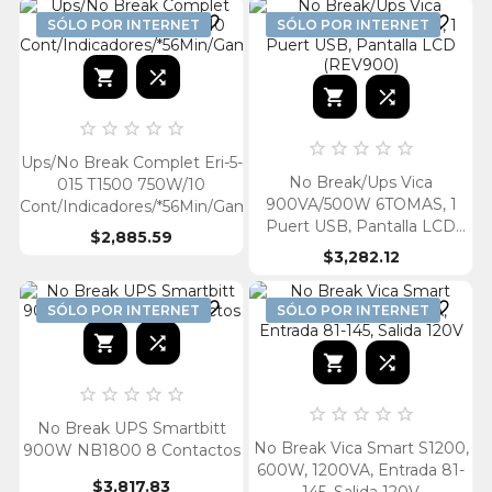


SÓLO POR INTERNET
SÓLO POR INTERNET














Ups/No Break Complet Eri-5-
No Break/Ups Vica
015 T1500 750W/10
900VA/500W 6TOMAS, 1
Cont/Indicadores/*56Min/Gamer
Puert USB, Pantalla LCD
$2,885.59
(REV900)
$3,282.12


SÓLO POR INTERNET
SÓLO POR INTERNET














No Break UPS Smartbitt
No Break Vica Smart S1200,
900W NB1800 8 Contactos
600W, 1200VA, Entrada 81-
$3,817.83