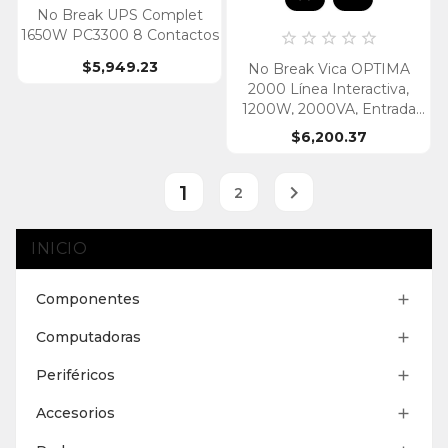
No Break UPS Complet
1650W PC3300 8 Contactos





$5,949.23
No Break Vica OPTIMA
2000 Línea Interactiva,
1200W, 2000VA, Entrada
110-120V, Salida 110-120V, 8
$6,200.37
Contactos
1

2
INICIO
Componentes

Computadoras

Periféricos

Accesorios
