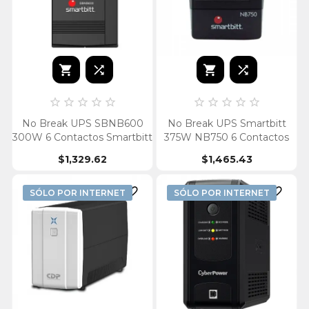














No Break UPS SBNB600
No Break UPS Smartbitt
300W 6 Contactos Smartbitt
375W NB750 6 Contactos
$1,329.62
$1,465.43


SÓLO POR INTERNET
SÓLO POR INTERNET