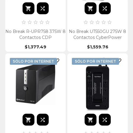














No Break R-UPR758 375W 8
No Break UT550GU 275W 8
Contactos CDP
Contactos CyberPower
$1,377.49
$1,559.76


SÓLO POR INTERNET
SÓLO POR INTERNET



