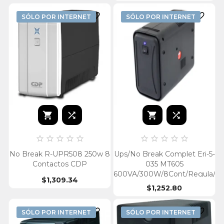


SÓLO POR INTERNET
SÓLO POR INTERNET














No Break R-UPR508 250w 8
Ups/No Break Complet Eri-5-
Contactos CDP
035 MT605
600VA/300W/8Cont/Regula/Su
$1,309.34
$1,252.80


SÓLO POR INTERNET
SÓLO POR INTERNET