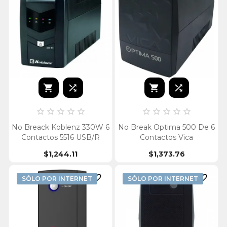














No Breack Koblenz 330W 6
No Break Optima 500 De 6
Contactos 5516 USB/R
Contactos Vica
$1,244.11
$1,373.76


SÓLO POR INTERNET
SÓLO POR INTERNET