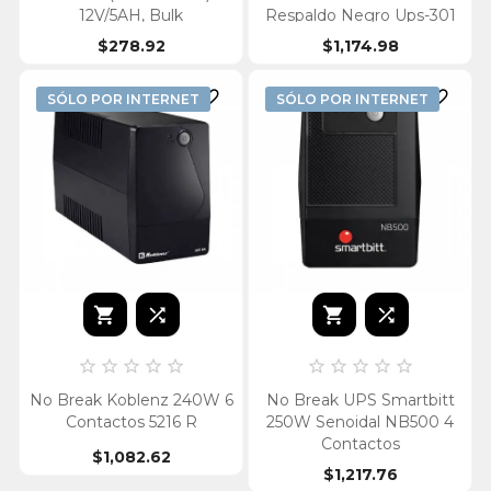
12V/5AH, Bulk
Respaldo Negro Ups-301
$278.92
$1,174.98


SÓLO POR INTERNET
SÓLO POR INTERNET














No Break Koblenz 240W 6
No Break UPS Smartbitt
Contactos 5216 R
250W Senoidal NB500 4
Contactos
$1,082.62
$1,217.76