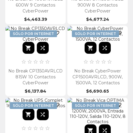
600W 9 Contactos
900W 8 Contactos
CyberPower
CyberPower
$4,463.39
$4,677.24


SÓLO POR INTERNET
SÓLO POR INTERNET














No Break CP1350AVRLCD
No Break CyberPower
815W 10 Contactos
CP1500AVRLCD, 900W,
CyberPower
1500VA, 12 Contactos
$6,137.84
$6,690.65


SÓLO POR INTERNET
SÓLO POR INTERNET








