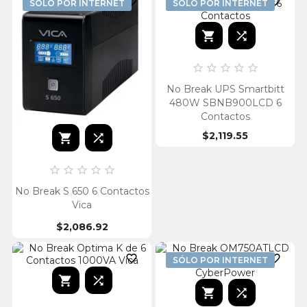


SÓLO POR INTERNET
SÓLO POR INTERNET







No Break UPS Smartbitt
480W SBNB900LCD 6
Contactos
$2,119.55







No Break S 650 6 Contactos
Vica
$2,086.92


SÓLO POR INTERNET



