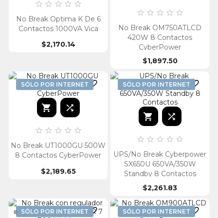










No Break Optima K De 6
No Break OM750ATLCD
Contactos 1000VA Vica
420W 8 Contactos
$2,170.14
CyberPower
$1,897.50


SÓLO POR INTERNET
SÓLO POR INTERNET














No Break UT1000GU 500W
UPS/No Break Cyberpower
8 Contactos CyberPower
SX650U 650VA/350W
$2,189.65
Standby 8 Contactos
$2,261.83


SÓLO POR INTERNET
SÓLO POR INTERNET