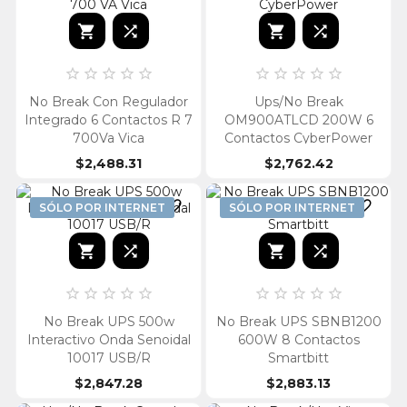














No Break Con Regulador
Ups/No Break
Integrado 6 Contactos R 7
OM900ATLCD 200W 6
700Va Vica
Contactos CyberPower
$2,488.31
$2,762.42


SÓLO POR INTERNET
SÓLO POR INTERNET














No Break UPS 500w
No Break UPS SBNB1200
Interactivo Onda Senoidal
600W 8 Contactos
10017 USB/R
Smartbitt
$2,847.28
$2,883.13