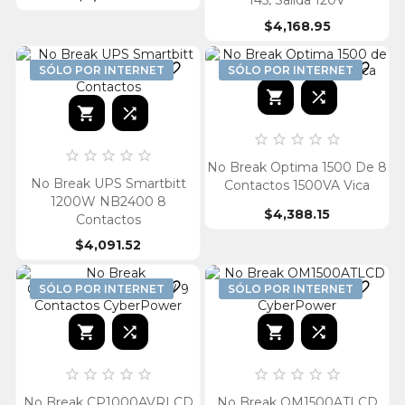
145, Salida 120V
$4,168.95


SÓLO POR INTERNET
SÓLO POR INTERNET














No Break Optima 1500 De 8
No Break UPS Smartbitt
Contactos 1500VA Vica
1200W NB2400 8
$4,388.15
Contactos
$4,091.52


SÓLO POR INTERNET
SÓLO POR INTERNET














No Break CP1000AVRLCD
No Break OM1500ATLCD