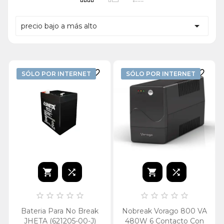

precio bajo a más alto


SÓLO POR INTERNET
SÓLO POR INTERNET














Bateria Para No Break
Nobreak Vorago 800 VA
JHETA (621205-00-J)
480W 6 Contacto Con