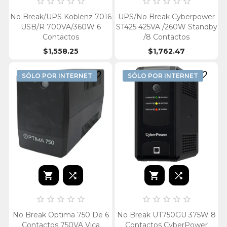










No Break/UPS Koblenz 7016
UPS/No Break Cyberpower
USB/R 700VA/360W 6
ST425 425VA /260W Standby
Contactos
/8 Contactos
$1,558.25
$1,762.47


SÓLO POR INTERNET
SÓLO POR INTERNET














No Break Optima 750 De 6
No Break UT750GU 375W 8
Contactos 750VA Vica
Contactos CyberPower