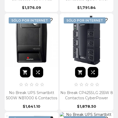
$1,576.09
$1,791.84


SÓLO POR INTERNET
SÓLO POR INTERNET














No Break UPS Smartbitt
No Break CP425SLG 255W 8
500W NB1000 6 Contactos
Contactos CyberPower
$1,641.10
$1,878.50