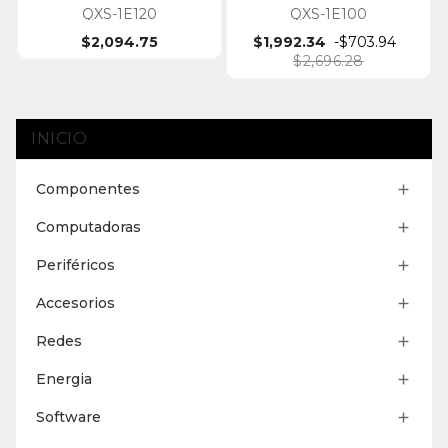
QXS-1E120
QXS-1E100
$2,094.75
$1,992.34
-$703.94
$2,696.28
INICIO
Componentes

Computadoras

Periféricos

Accesorios

Redes

Energia

Software
